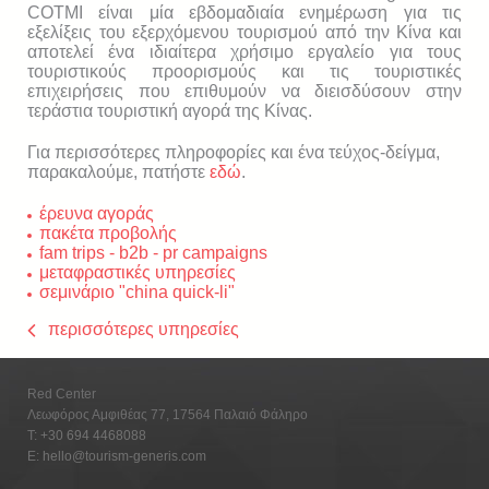
COTMI είναι μία εβδομαδιαία ενημέρωση για τις
εξελίξεις του εξερχόμενου τουρισμού από την Κίνα και
αποτελεί ένα ιδιαίτερα χρήσιμο εργαλείο για τους
τουριστικούς προορισμούς και τις τουριστικές
επιχειρήσεις που επιθυμούν να διεισδύσουν στην
τεράστια τουριστική αγορά της Κίνας.
Για περισσότερες πληροφορίες και ένα τεύχος-δείγμα,
παρακαλούμε, πατήστε
εδώ
.
έρευνα αγοράς
πακέτα προβολής
fam trips - b2b - pr campaigns
μεταφραστικές υπηρεσίες
σεμινάριο "china quick-li"
περισσότερες υπηρεσίες
Red Center
Λεωφόρος Αμφιθέας 77, 17564 Παλαιό Φάληρο
T:
+30 694 4468088
E:
hello@tourism-generis.com